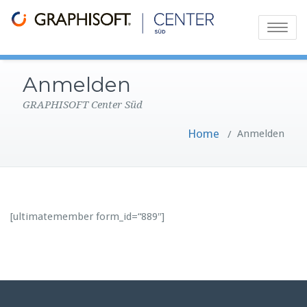
Toggle na
Anmelden
GRAPHISOFT Center Süd
Home
Anmelden
/
[ultimatemember form_id=“889″]