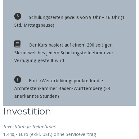
Schulungszeiten jeweils von 9 Uhr – 16 Uhr (1
Std. Mittagspause)
Der Kurs basiert auf einem 290 seitigen
Skript welches jedem Schulungsteilnehmer zur
Verfügung gestellt wird
Fort-/Weiterbildungspunkte für die
Architektenkammer Baden-Württemberg (24
anerkannte Stunden)
Investition
Investition je Teilnehmer
:
1.440,- Euro (exkl. USt.) ohne Servicevertrag